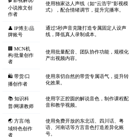
🎬 影视解说/
使用独家达人声线（如“云浩宇”影视模
小说推文创
式），配合情绪调节，提升完播率。
作者
通过5秒声音克隆打造专属固定人设声
👤 IP博主/品
线，降低真人录制成本。
牌账号
🏢 MCN机
使用批量配音、团队协作功能，规模化
构/批量创作
产出视频内容。
者
🛍️ 带货/口
使用亲切自然的带货专属语气，提升转
化效果。
播创作者
📚 知识科
使用字正腔圆的解说音色，制作课程配
音和教学视频。
普/网课教师
🌏 方言/地
使用免费开放的东北话、四川话、粤
语、河南话等方言音色打造差异化账
域特色创作
号。
者