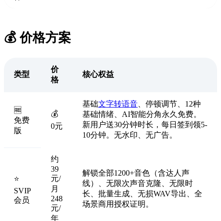
💰 价格方案
价
类型
核心权益
格
基础
文字转语音
、停顿调节、12种
🆓
💰
基础情绪、AI智能分角永久免费。
免费
新用户送30分钟时长，每日签到领5-
0元
版
10分钟。无水印、无广告。
约
39
解锁全部1200+音色（含达人声
元/
⭐
线）、无限次声音克隆、无限时
月
SVIP
长、批量生成、无损WAV导出、全
248
会员
场景商用授权证明。
元/
年