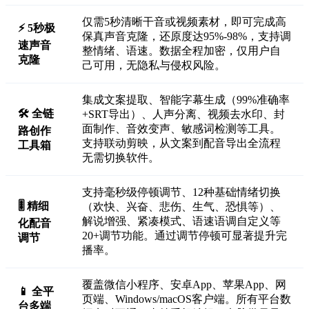
仅需5秒清晰干音或视频素材，即可完成高
⚡ 5秒极
保真声音克隆，还原度达95%-98%，支持调
速声音
整情绪、语速。数据全程加密，仅用户自
克隆
己可用，无隐私与侵权风险。
集成文案提取、智能字幕生成（99%准确率
🛠️ 全链
+SRT导出）、人声分离、视频去水印、封
面制作、音效变声、敏感词检测等工具。
路创作
支持联动剪映，从文案到配音导出全流程
工具箱
无需切换软件。
支持毫秒级停顿调节、12种基础情绪切换
🎚️ 精细
（欢快、兴奋、悲伤、生气、恐惧等）、
解说增强、紧凑模式、语速语调自定义等
化配音
20+调节功能。通过调节停顿可显著提升完
调节
播率。
覆盖微信小程序、安卓App、苹果App、网
📱 全平
页端、Windows/macOS客户端。所有平台数
台多端