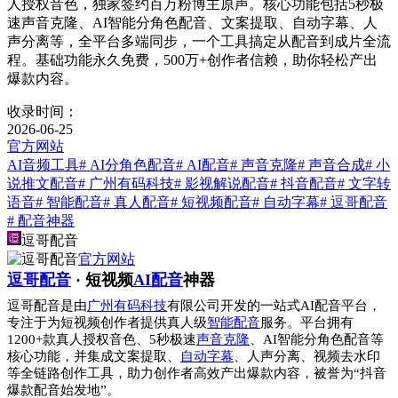
人授权音色，独家签约百万粉博主原声。核心功能包括5秒极
速声音克隆、AI智能分角色配音、文案提取、自动字幕、人
声分离等，全平台多端同步，一个工具搞定从配音到成片全流
程。基础功能永久免费，500万+创作者信赖，助你轻松产出
爆款内容。
收录时间：
2026-06-25
官方网站
AI音频工具
# AI分角色配音
# AI配音
# 声音克隆
# 声音合成
# 小
说推文配音
# 广州有码科技
# 影视解说配音
# 抖音配音
# 文字转
语音
# 智能配音
# 真人配音
# 短视频配音
# 自动字幕
# 逗哥配音
# 配音神器
逗哥配音
官方网站
逗哥配音
· 短视频
AI配音
神器
逗哥配音是由
广州有码科技
有限公司开发的一站式AI配音平台，
专注于为短视频创作者提供真人级
智能配音
服务。平台拥有
1200+款真人授权音色、5秒极速
声音克隆
、AI智能分角色配音等
核心功能，并集成文案提取、
自动字幕
、人声分离、视频去水印
等全链路创作工具，助力创作者高效产出爆款内容，被誉为“抖音
爆款配音始发地”。