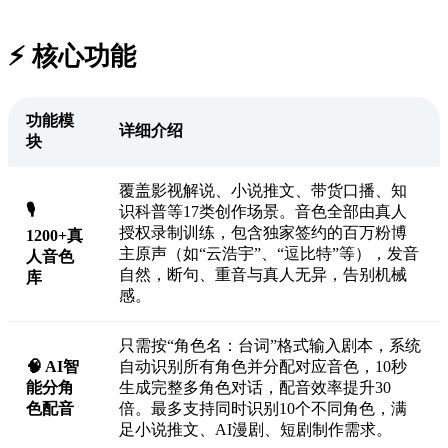
⚡️ 核心功能
功能模
详细介绍
块
覆盖影视解说、小说推文、带货口播、知
🎙️
识科普等17类创作场景。音色全部由真人
授权录制训练，包含独家签约的百万粉博
1200+真
主原声（如“云浩宇”、“逗比特”等），发音
人音色
自然，断句、重音与真人无异，告别机械
库
感。
只需按“角色名：台词”格式输入剧本，系统
🧠 AI智
自动识别所有角色并分配对应音色，10秒
能分角
生成完整多角色对话，配音效率提升30
色配音
倍。最多支持同时识别10个不同角色，满
足小说推文、AI漫剧、短剧制作需求。