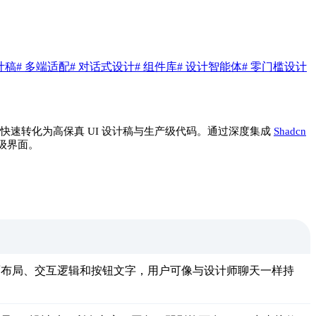
计稿
# 多端适配
# 对话式设计
# 组件库
# 设计智能体
# 零门槛设计
述快速转化为高保真 UI 设计稿与生产级代码。通过深度集成
Shadcn
级界面。
界面布局、交互逻辑和按钮文字，用户可像与设计师聊天一样持