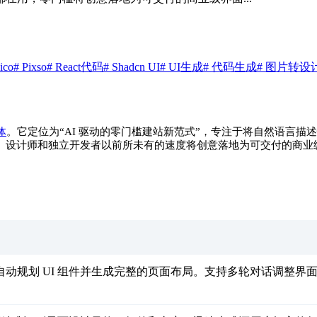
ico
# Pixso
# React代码
# Shadcn UI
# UI生成
# 代码生成
# 图片转设
体
。它定位为“AI 驱动的零门槛建站新范式”，专注于将自然语言描
品经理、设计师和独立开发者以前所未有的速度将创意落地为可交付的商业
 自动规划 UI 组件并生成完整的页面布局。支持多轮对话调整