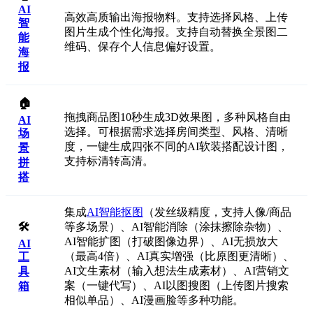
AI
高效高质输出海报物料。支持选择风格、上传
智
图片生成个性化海报。支持自动替换全景图二
能
维码、保存个人信息偏好设置。
海
报
🏠
拖拽商品图10秒生成3D效果图，多种风格自由
AI
选择。可根据需求选择房间类型、风格、清晰
场
度，一键生成四张不同的AI软装搭配设计图，
景
支持标清转高清。
拼
搭
集成
AI智能抠图
（发丝级精度，支持人像/商品
🛠️
等多场景）、AI智能消除（涂抹擦除杂物）、
AI智能扩图（打破图像边界）、AI无损放大
AI
（最高4倍）、AI真实增强（比原图更清晰）、
工
AI文生素材（输入想法生成素材）、AI营销文
具
案（一键代写）、AI以图搜图（上传图片搜索
箱
相似单品）、AI漫画脸等多种功能。