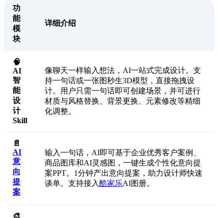
功
能
详细介绍
模
块
🧠
像聊天一样输入想法，AI一站式完成设计。支
AI
智
持一句话或一张图秒生3D模型，直接拖拽设
能
计。用户只需一句话即可创建场景，并可进行
设
材质与风格替换、背景更换、元素修改等精细
计
化调整。
Skill
📄
AI
输入一句话，AI即可基于企业优秀客户案例、
意
商品图库和AI灵感图，一键生成个性化意向提
向
案PPT。1分钟产出意向提案，助力设计师快速
提
谈单。支持接入
酷家乐
AI图册。
案
🎨