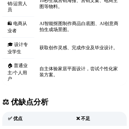
10秒生成营销海报、营销文案、电商主
销/运营人
图等物料。
员
🛍️ 电商从
AI智能抠图制作商品白底图、AI创意商
拍生成场景图。
业者
🎓 设计专
获取创作灵感、完成作业及毕业设计。
业学生
🏠 普通业
自主体验家居平面设计，尝试个性化家
主/个人用
装方案。
户
⚖️ 优缺点分析
✅ 优点
❌ 不足