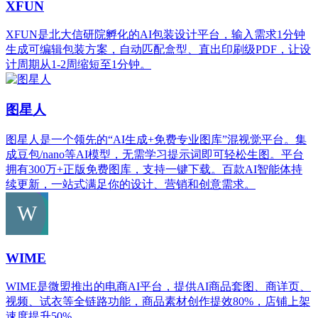
XFUN
XFUN是北大信研院孵化的AI包装设计平台，输入需求1分钟
生成可编辑包装方案，自动匹配盒型、直出印刷级PDF，让设
计周期从1-2周缩短至1分钟。
图星人
图星人是一个领先的“AI生成+免费专业图库”混视觉平台。集
成豆包/nano等AI模型，无需学习提示词即可轻松生图。平台
拥有300万+正版免费图库，支持一键下载。百款AI智能体持
续更新，一站式满足你的设计、营销和创意需求。
WIME
WIME是微盟推出的电商AI平台，提供AI商品套图、商详页、
视频、试衣等全链路功能，商品素材创作提效80%，店铺上架
速度提升50%。