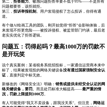
第二，
拒答能力
。敏感问题拒答率要不低于95%——不是所有
问题都要答，该拒就拒。
第三，
投诉举报机制
。用户发现侵权了怎么投诉，你得有通
道。
有个做AI绘画工具的团队，刚开始觉得“拒答”会影响体验，后
来发现不拒更危险——被投诉侵权、被监管部门约谈，最后老
老实实优化了拒答逻辑。
问题五：罚得起吗？最高1000万的罚款不
是开玩笑
说个真实案例：某省税务系统招投标，一家通信运营商本来中
标了，结果被发现投的网络关键设备
没有通过国家强制安全认
证
，直接判定中标无效。
新修改的《网络安全法》明确：
销售或提供未经安全认证的网
络关键设备，要罚
。而且处罚标准大幅提高——
最严重的情
况，罚款上限提到1000万
。
有人可能觉得“我又不卖设备，跟我没关系”。但注意，
网络运