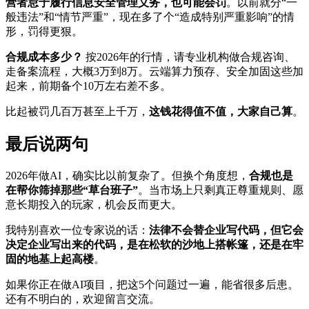
营者怠于履行信息安全管理义务，也可能会罚
。以前就分“一
般违法”和“情节严重”，现在多了个“造成特别严重影响”的情
形，罚得更狠。
合规成本多少？
按2026年的行情，请专业机构做合规咨询、
走备案流程，大概3万到8万。云端算力预存、安全加固这些加
起来，前期备个10万左右差不多。
比起被罚几百万甚至上千万，
这钱花得值不值，大家自己算
。
最后说两句
2026年做AI，确实比以前复杂了。但换个角度想，
合规也是
在帮你筛掉那些“草台班子”
。当市场上只剩真正尊重规则、愿
意长期投入的玩家，机会反而更大。
我特别喜欢一位专家说的话：
法律不会替企业写代码，但它会
决定企业写出来的代码，是在松软的沙地上搭帐篷，还是在牢
固的地基上起高楼
。
如果你正在做AI项目，把这5个问题过一遍，能省很多后患。
还有不明白的，欢迎留言交流。