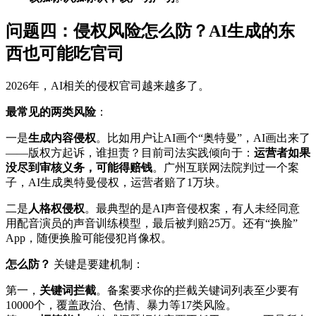
问题四：侵权风险怎么防？AI生成的东
西也可能吃官司
2026年，AI相关的侵权官司越来越多了。
最常见的两类风险
：
一是
生成内容侵权
。比如用户让AI画个“奥特曼”，AI画出来了
——版权方起诉，谁担责？目前司法实践倾向于：
运营者如果
没尽到审核义务，可能得赔钱
。广州互联网法院判过一个案
子，AI生成奥特曼侵权，运营者赔了1万块。
二是
人格权侵权
。最典型的是AI声音侵权案，有人未经同意
用配音演员的声音训练模型，最后被判赔25万。还有“换脸”
App，随便换脸可能侵犯肖像权。
怎么防？
关键是要建机制：
第一，
关键词拦截
。备案要求你的拦截关键词列表至少要有
10000个，覆盖政治、色情、暴力等17类风险。