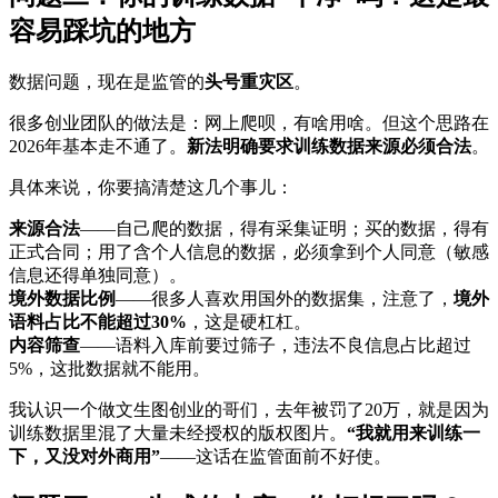
容易踩坑的地方
数据问题，现在是监管的
头号重灾区
。
很多创业团队的做法是：网上爬呗，有啥用啥。但这个思路在
2026年基本走不通了。
新法明确要求训练数据来源必须合法
。
具体来说，你要搞清楚这几个事儿：
来源合法
——自己爬的数据，得有采集证明；买的数据，得有
正式合同；用了含个人信息的数据，必须拿到个人同意（敏感
信息还得单独同意）。
境外数据比例
——很多人喜欢用国外的数据集，注意了，
境外
语料占比不能超过30%
，这是硬杠杠。
内容筛查
——语料入库前要过筛子，违法不良信息占比超过
5%，这批数据就不能用。
我认识一个做文生图创业的哥们，去年被罚了20万，就是因为
训练数据里混了大量未经授权的版权图片。
“我就用来训练一
下，又没对外商用”
——这话在监管面前不好使。