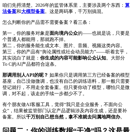
咱们先捋清楚。2026年的监管体系里，主要涉及两个东西：
算
法备案
和
大模型备案
。这是两码事，千万别搞混。
怎么判断你的产品需不需要备案？看三条：
第一，你的服务对象是
面向境内公众
的——也就是说，只要是
个普通人都能用，那就跑不掉。
第二，你的服务能生成文本、图片、音频、视频这类内容。
第三，你的产品有“舆论属性或社会动员能力”——听着玄乎，
其实说白了就是：
你生成的内容可能影响公众认知
。大部分
To C的AI产品都符合这条。
那调用别人API的呢？
如果你只是调用第三方已经备案的模型
基座，自己没做微调，也没有自己的训练语料，那一般只需要
登记就行，不用走全套备案。但只要你动了模型，哪怕只是微
调，对不起，该走的手续一步都少不了。
有个朋友做AI客服工具，觉得“我只是企业服务，不面向公
众”，结果被监管部门认定产品逻辑涉及内容生成，还是要补
备案。所以
千万别自己想当然，拿不准就去问属地网信办
。
问题二：你的训练数据“干净”吗？这是最