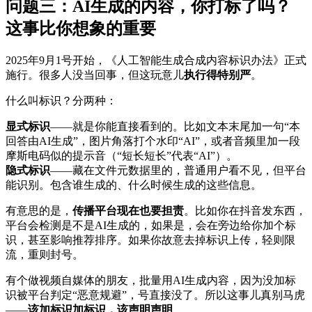
问题三：AI生成的内容，你打标了吗？
这事比你想象的重要
2025年9月1号开始，《人工智能生成合成内容标识办法》正式
施行。很多人没当回事，但这玩意儿
执行得特别严
。
什么叫标识？分两种：
显式标识
——就是你能直接看到的。比如文本末尾加一句“本
回答由AI生成”，图片角落打个水印“AI”，或者音频里加一段
摩斯电码似的提示音（“短长短长”代表“AI”）。
隐式标识
——藏在文件元数据里的，普通用户看不见，但平台
能识别。包含谁生成的、什么时候生成的这些信息。
有意思的是，
传播平台现在也要担责
。比如你在抖音发东西，
平台会检测是不是AI生成的，如果是，会在旁边给你加个标
识，甚至影响推荐排序。如果你故意去掉标识上传，轻则限
流，重则封号。
有个做视频自媒体的朋友，批量用AI生成内容，因为没加标
识被平台判定“恶意规避”，号直接没了。所以这事儿真别马虎
——
该加标识加标识，该声明声明
。