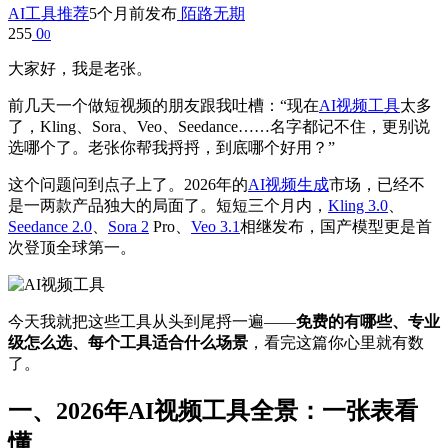
AI工具推荐
5个月前发布
陌路无期
255
0
0
大家好，我是老张。
前几天一个做短视频的朋友跟我吐槽：“现在
AI视频工具
太多
了，Kling、Sora、Veo、Seedance……名字都记不住，更别说
选哪个了。老张你帮我捋捋，到底哪个好用？”
这个问题问到点子上了。2026年的
AI视频生成
市场，已经不
是一两款产品独大的局面了。短短三个月内，
Kling 3.0
、
Seedance 2.0
、
Sora 2
Pro、
Veo 3.1
相继发布，国产模型更是首
次登顶全球第一。
今天我就把这些工具从头到尾捋一遍——
免费的有哪些、专业
级怎么选、每个工具适合什么场景
，看完这篇你心里就有数
了。
一、2026年AI视频工具全景：一张表看
懂