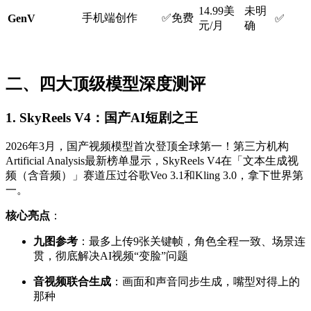
14.99美
未明
手机端创作
✅免费
GenV
✅
元/月
确
二、四大顶级模型深度测评
1. SkyReels V4：国产AI短剧之王
2026年3月，国产视频模型首次登顶全球第一！第三方机构
Artificial Analysis最新榜单显示，SkyReels V4在「文本生成视
频（含音频）」赛道压过谷歌Veo 3.1和Kling 3.0，拿下世界第
一。
核心亮点
：
九图参考
：最多上传9张关键帧，角色全程一致、场景连
贯，彻底解决AI视频“变脸”问题
音视频联合生成
：画面和声音同步生成，嘴型对得上的
那种