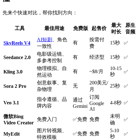
先来个快速对比，帮你找到方向：
最大
原生
工具
最佳用途
免费版
起售价
时长
音频
AI短剧
、角色
按需付
有
15秒
SkyReels V4
✅
一致性
费
电影级运镜、
有
经济型
15秒
Seedance 2.0
✅
多参考控制
物理模拟、自
10-15
有
~$8/月
Kling 3.0
✅
秒
然运动
创意叙事、复
200美元/
无
25秒
Sora 2 Pro
✅
杂物理
月
订阅
指令遵循、品
通过
Veo 3.1
4-8秒
✅
Google
牌内容
Gemini
AI
未明
微软Bing
免费入门
✅免费
免费
✅
Video Creator
确
图片转视频、
5-10
✅免费
免费
MyEdit
✅
秒
特效模板