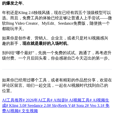
的爆发之年
。
年初还是Kling 2.6独领风骚，现在已经有四五个顶级模型可以
选。而且，免费工具的体验已经足够让普通人上手尝试——微
软Bing Video Creator、MyEdit、Seedance免费版，随便挑一个
都能玩半天。
如果你是创作者、营销人、企业主，或者只是对AI视频感兴
趣的新手，
现在就是最好的入场时机
。
别纠结“哪个最好”，先挑一个免费的试试。跑通了，再考虑升
级付费。一个月后回头看，你会感谢自己今天迈出的第一步。
如果你已经用过哪个工具，或者有精彩的作品想分享，欢迎在
评论区留言。咱们一起交流，一起在AI视频时代找到自己的
位置。
AI工具推荐
# 2026年AI工具
# AI短剧
# AI视频工具
# AI视频生
成
# Kling 3.0
# Seedance 2.0
# SkyReels V4
# Sora 2
# Veo 3.1
# 免
费AI视频
# 文生视频