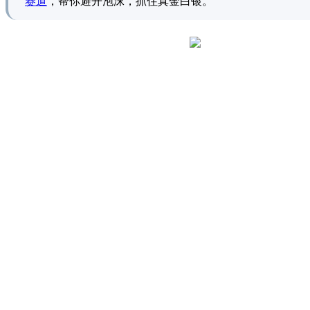
赛道
，帮你避开泡沫，抓住真金白银。