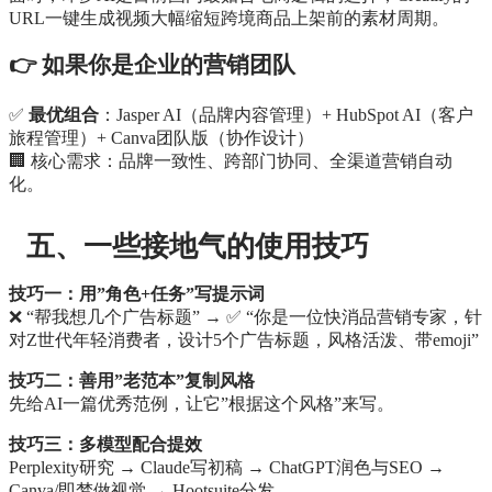
URL一键生成视频大幅缩短跨境商品上架前的素材周期。
👉 如果你是企业的营销团队
✅
最优组合
：Jasper AI（品牌内容管理）+ HubSpot AI（客户
旅程管理）+ Canva团队版（协作设计）
🏢 核心需求：品牌一致性、跨部门协同、全渠道营销自动
化。
五、一些接地气的使用技巧
技巧一：用”角色+任务”写提示词
❌ “帮我想几个广告标题” → ✅ “你是一位快消品营销专家，针
对Z世代年轻消费者，设计5个广告标题，风格活泼、带emoji”
技巧二：善用”老范本”复制风格
先给AI一篇优秀范例，让它”根据这个风格”来写。
技巧三：多模型配合提效
Perplexity研究 → Claude写初稿 → ChatGPT润色与SEO →
Canva/即梦做视觉 → Hootsuite分发。