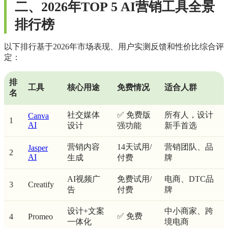
二、2026年TOP 5 AI营销工具全景
排行榜
以下排行基于2026年市场表现、用户实测反馈和性价比综合评
定：
排
工具
核心用途
免费情况
适合人群
名
社交媒体
✅ 免费版
所有人，设计
Canva
1
AI
设计
强功能
新手首选
营销内容
14天试用/
营销团队、品
Jasper
2
AI
生成
付费
牌
AI视频广
免费试用/
电商、DTC品
3
Creatify
告
付费
牌
设计+文案
中小商家、跨
✅ 免费
4
Promeo
一体化
境电商