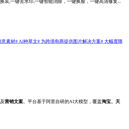
装,一键去水印,一键智能消除，一键换脸，一键高清修复...
产创意素材
# AI种草文
# 为跨境电商提供图片解决方案
# 大幅度降
及
营销文案
。平台基于阿里自研的AI大模型，覆盖
淘宝、天