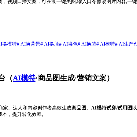
案，视频口播文案，可在线一键美图,输入口令修改图片内容,一键换
AI换模特
# AI换背景
# AI换脸
# AI换色
# AI换装
# AI模特
# AI生
台（
AI模特
·商品图生成·营销文案）
商家、达人和内容创作者高效生成
商品图
、
AI模特试穿/试用图
以
成本，提升转化效率。