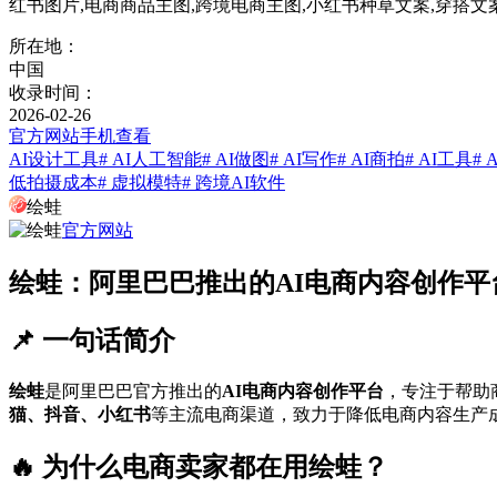
红书图片,电商商品主图,跨境电商主图,小红书种草文案,穿搭文
所在地：
中国
收录时间：
2026-02-26
官方网站
手机查看
AI设计工具
# AI人工智能
# AI做图
# AI写作
# AI商拍
# AI工具
# 
低拍摄成本
# 虚拟模特
# 跨境AI软件
绘蛙
官方网站
绘蛙：阿里巴巴推出的AI电商内容创作平
📌 一句话简介
绘蛙
是阿里巴巴官方推出的
AI电商内容创作平台
，专注于帮助
猫、抖音、小红书
等主流电商渠道，致力于降低电商内容生产
🔥 为什么电商卖家都在用绘蛙？