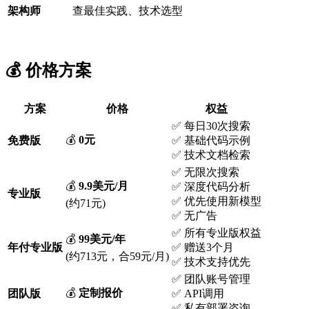
架构师
查最佳实践、技术选型
💰 价格方案
方案
价格
权益
✅ 每日30次搜索
💰
0元
免费版
✅ 基础代码示例
✅ 技术文档检索
✅ 无限次搜索
💰
9.9美元/月
✅ 深度代码分析
专业版
✅ 优先使用新模型
(约71元)
✅ 无广告
✅ 所有专业版权益
💰
99美元/年
年付专业版
✅ 赠送3个月
(约713元，合59元/月)
✅ 技术支持优先
✅ 团队账号管理
💰
定制报价
团队版
✅ API调用
✅ 私有部署咨询