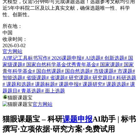
大模型，仅需5分钟即可完成课题选题！选题参考文献均引用
近5年中科院二区及以上真实文献，确保选题唯一性、科学
性、创新性。
所在地：
中国
收录时间：
2026-03-02
官方网站
AI笔记工具
标书写作
# 2026课题申报
# AI选题
# 创新选题
# 国
家级课题
# 国家自然科学基金优秀青年基金
# 国家课题
# 国家
青年科学基金
# 国自然课题
# 国自然选题
# 市级课题
# 市课题
#
智能选题
# 省级课题
# 省课题
# 研究课题
# 研究题目
# 科研选题
# 课题和选题
# 课题标题
# 课题申报
# 课题研究
# 课题选题
# 课
题题目
# 青基选题
# 面上选题
猫眼课题宝
官方网站
猫眼课题宝 – 科研
课题申报
AI助手 | 标书
撰写·立项依据·研究方案·免费试用