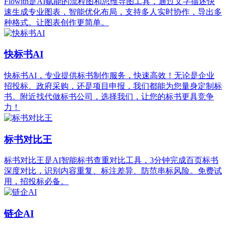
Flowith是AI赋能的流程图和思维导图工具，通过文字描述快
速生成专业图表，智能优化布局，支持多人实时协作，导出多
种格式。让图表创作更简单。
快标书AI
快标书AI，专业提供标书制作服务，快速高效！无论是企业
招投标、政府采购，还是项目申报，我们都能为您量身定制标
书。附近找代做标书公司，选择我们，让您的标书更具竞争
力！
标书对比王
标书对比王是AI智能标书查重对比工具，3分钟完成百页标书
深度对比，识别内容重复、标注差异、防范串标风险。免费试
用，招投标必备。
链企AI