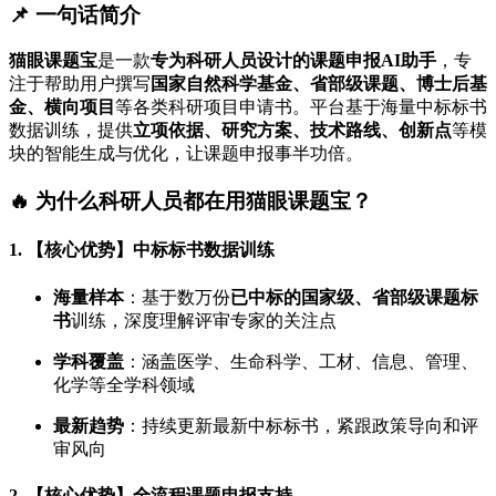
📌 一句话简介
猫眼课题宝
是一款
专为科研人员设计的课题申报AI助手
，专
注于帮助用户撰写
国家自然科学基金、省部级课题、博士后基
金、横向项目
等各类科研项目申请书。平台基于海量中标标书
数据训练，提供
立项依据、研究方案、技术路线、创新点
等模
块的智能生成与优化，让课题申报事半功倍。
🔥 为什么科研人员都在用猫眼课题宝？
1. 【核心优势】中标标书数据训练
海量样本
：基于数万份
已中标的国家级、省部级课题标
书
训练，深度理解评审专家的关注点
学科覆盖
：涵盖医学、生命科学、工材、信息、管理、
化学等全学科领域
最新趋势
：持续更新最新中标标书，紧跟政策导向和评
审风向
2. 【核心优势】全流程课题申报支持