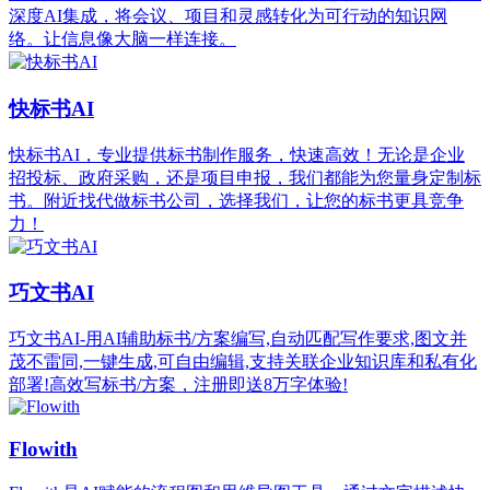
深度AI集成，将会议、项目和灵感转化为可行动的知识网
络。让信息像大脑一样连接。
快标书AI
快标书AI，专业提供标书制作服务，快速高效！无论是企业
招投标、政府采购，还是项目申报，我们都能为您量身定制标
书。附近找代做标书公司，选择我们，让您的标书更具竞争
力！
巧文书AI
巧文书AI-用AI辅助标书/方案编写,自动匹配写作要求,图文并
茂不雷同,一键生成,可自由编辑,支持关联企业知识库和私有化
部署!高效写标书/方案，注册即送8万字体验!
Flowith