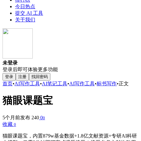
今日热点
提交 AI 工具
关于我们
未登录
登录后即可体验更多功能
登录
注册
找回密码
首页
•
AI写作工具
•
AI笔记工具
•
AI写作工具
•
标书写作
•
正文
猫眼课题宝
5个月前发布
240
0
0
收藏
0
猫眼课题宝，内置879w基金数据+1.8亿文献资源+专研AI科研