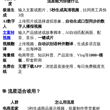
流星能为你做什么
度
极速生
输入文案或图片，
5秒生成高清视频
，比同类工具快
成
3倍
AI数字
上传照片或选择虚拟形象，
自动生成口型同步的数
人
字人播报视频
文案转
输入产品描述或故事脚本，AI自动匹配画面、配
视频
音、音乐，
一键成片
视频翻
上传视频，
自动识别语种并翻译
，生成多语言版
译
本，出海神器
海量模
电商带货、知识科普、产品宣传、Vlog等
1000+模
板
板
，即套即用
免费在
无需下载APP
，浏览器直接使用，每日免费额度充
线
足
🎯 流星适合谁用？
人群
怎么用流星
电商卖家
5秒生成商品展示视频，批量制作带货素材