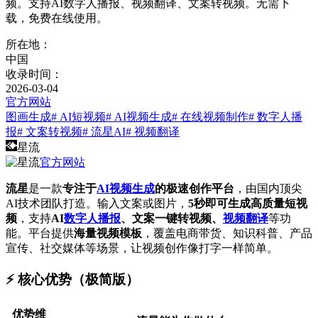
频。支持AI数字人播报、视频翻译、文案转视频。无需下
载，免费在线使用。
所在地：
中国
收录时间：
2026-03-04
官方网站
图画生成
# AI短视频
# AI视频生成
# 在线视频制作
# 数字人播
报
# 文案转视频
# 流星AI
# 视频翻译
星流
官方网站
流星
是一款
专注于
AI视频生成
的极速创作平台
，由国内顶尖
AI技术团队打造。输入文案或图片，
5秒即可生成高质量短视
频
，支持
AI
数字人播报
、文案一键转视频、
视频翻译
等功
能。平台提供
海量视频模板
，覆盖电商带货、知识科普、产品
宣传、社交媒体等场景，让视频创作像打字一样简单。
⚡️ 核心优势（极简版）
优势维