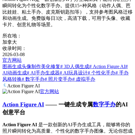
瞬间转化为个性化数字手办。提供15+种风格（动作人偶、芭
比娃娃、粘土手办、皮克斯钥匙扣等），支持参考图风格迁移
和动画生成。免费版每日3次，高清下载，可用于头像、收藏
卡片、创意礼物等场景。
所在地：
加拿大
收录时间：
2026-03-08
官方网站
图画生成
头像制作
美化修复
# 3D人偶生成
# Action Figure AI
#
AI动画生成
# AI手办生成器
# AI玩具设计
# 个性化手办
# 手办
风格转换
# 数字手办
# 照片变手办
# 虚拟手办
Action Figure AI
官方网站
Action Figure AI
—— 一键生成专属
数字手办
的AI
创意平台
Action Figure AI
是一款创新的AI手办生成工具，能够将你的
照片瞬间转化为高质量、个性化的数字手办图像。无论你想成