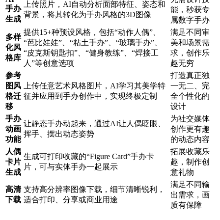
上传照片，AI自动分析面部特征、姿态和
手办
能，秒获专
背景，将其转化为手办风格的3D图像
生成
属数字手办
提供15+种预设风格，包括“动作人偶”、
满足不同审
多样
“芭比娃娃”、“粘土手办”、“玻璃手办”、
美和场景需
化风
“皮克斯钥匙扣”、“健身教练”、“焊接工
求，创作乐
格库
人”等创意选项
趣无穷
参考
打造真正独
图风
上传任意艺术风格图片，AI学习其美学特
一无二、完
格迁
征并应用到手办创作中，实现终极定制
全个性化的
移
设计
手办
为社交媒体
让静态手办动起来，通过AI让人偶眨眼、
动画
创作更有趣
挥手、摆出动态姿势
功能
的动态内容
人偶
拓展收藏乐
生成可打印收藏的“Figure Card”手办卡
卡片
趣，制作创
片，可与实体手办一起展示
生成
意礼物
满足不同输
高清
支持高分辨率图像下载，细节清晰锐利，
出需求，画
下载
适合打印、分享或商业用途
质有保障