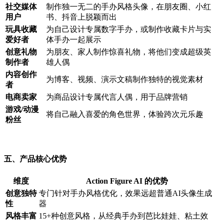
社交媒体
制作独一无二的手办风格头像，在朋友圈、小红
用户
书、抖音上脱颖而出
玩具收藏
为自己设计专属数字手办，或制作收藏卡片与实
爱好者
体手办一起展示
创意礼物
为朋友、家人制作惊喜礼物，将他们变成超级英
制作者
雄人偶
内容创作
为博客、视频、演示文稿制作独特的视觉素材
者
电商卖家
为商品设计专属代言人偶，用于品牌营销
游戏/动漫
将自己融入喜爱的角色世界，体验跨次元乐趣
粉丝
五、产品核心优势
维度
Action Figure AI 的优势
创意独特
专门针对手办风格优化，效果远超普通AI头像生成
性
器
风格丰富
15+种创意风格，从经典手办到芭比娃娃、粘土效