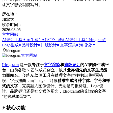
让文字想说就能写对。
所在地：
加拿大
收录时间：
2026-03-05
官方网站
AI设计工具
图画生成
# AI文字生成
# AI设计工具
# Ideogram
#
Logo生成
# 品牌设计
# 排版设计
# 文字渲染
# 海报设计
Ideogram
官方网站
Ideogram
是一款
专注于
文字渲染
和
排版设计
的AI图像生成平
台
，由前谷歌AI团队成员创立，以其
业界领先的文字生成能
力
而闻名。传统AI绘画工具在处理文字时往往出现拼写错
误、字形扭曲，而Ideogram能够
精准生成各种字体、字号和样
式的文字
，完美融入图像设计。无论是海报标题、Logo设
计、品牌标识还是社交媒体图文，Ideogram都能让你的文字
“想说就能写对”。
⚡️ 核心功能