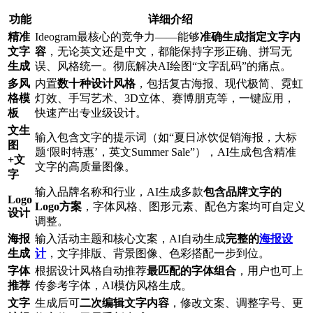
功能
详细介绍
精准
Ideogram最核心的竞争力——能够
准确生成指定文字内
文字
容
，无论英文还是中文，都能保持字形正确、拼写无
生成
误、风格统一。彻底解决AI绘图“文字乱码”的痛点。
多风
内置
数十种设计风格
，包括复古海报、现代极简、霓虹
格模
灯效、手写艺术、3D立体、赛博朋克等，一键应用，
板
快速产出专业级设计。
文生
输入包含文字的提示词（如“夏日冰饮促销海报，大标
图
题‘限时特惠’，英文Summer Sale”），AI生成包含精准
+文
文字的高质量图像。
字
输入品牌名称和行业，AI生成多款
包含品牌文字的
Logo
Logo方案
，字体风格、图形元素、配色方案均可自定义
设计
调整。
海报
输入活动主题和核心文案，AI自动生成
完整的
海报设
生成
计
，文字排版、背景图像、色彩搭配一步到位。
字体
根据设计风格自动推荐
最匹配的字体组合
，用户也可上
推荐
传参考字体，AI模仿风格生成。
文字
生成后可
二次编辑文字内容
，修改文案、调整字号、更