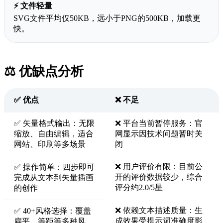
⚡ 文件轻量
SVG文件平均仅50KB，远小于PNG的500KB，加载更
快。
⚖️ 优缺点分析
✅ 优点
❌ 不足
✅ 矢量格式输出：无限
❌ 平台当前暂停服务：官
缩放、自由编辑，适合
网显示因技术问题暂时关
网站、印刷等多场景
闭
❌ 用户评价有限：目前公
✅ 操作简单：四步即可
开的评价数据较少，综合
完成从文本到矢量插画
评分约2.0/5星
的创作
❌ 依赖文本描述质量：生
✅ 40+风格选择：覆盖
成效果受提示词准确度影
扁平、等距等多种风