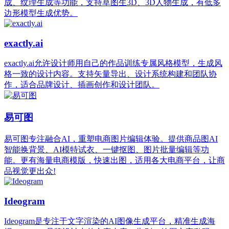
成、纹理生成等功能，支持草图生3D、3D人物生成，有低多
边形模型生成优势。
exactly.ai
exactly.ai允许设计师用自己的作品训练专属风格模型，生成风
格一致的设计内容。支持矢量导出、设计系统构建和团队协
作，适合品牌设计、插画创作和设计团队。
易可图
易可图专注融合AI，重塑电商图片编辑体验。提供商品图AI
智能换背景、AI模特试衣、一键抠图、图片批量编辑等功
能。更有海量电商模版，快速出图，适用各大电商平台，让商
品视觉更出众!
Ideogram
Ideogram是专注于文字渲染的AI图像生成平台，精准生成海