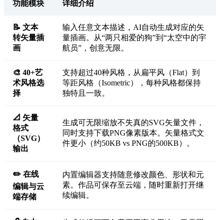
功能模块
详细介绍
📝 文本
输入任意文本描述，AI自动生成对应的矢
转矢量插
量插画。从“两只相爱的狗”到“太空中的宇
画
航员”，创意无限。
🎨 40+艺
支持超过40种风格，从扁平风（Flat）到
术风格选
等距风格（Isometric），每种风格都保持
择
独特且一致。
📐 矢量
生成可无限缩放不失真的SVG矢量文件，
格式
同时支持下载PNG像素版本。矢量格式文
（SVG）
件更小（约50KB vs PNG的500KB）。
输出
✏️ 在线
内置编辑器支持随意修改颜色、形状和元
素。作品可保存至云端，随时重新打开继
编辑与云
续编辑。
端存储