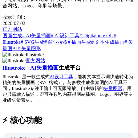
合网站、Logo、印刷等场景。
收录时间：
2026-07-02
官方网站
图画生成
# AI矢量插画
# AI设计工具
# Digitalbore OU
#
Illustroke
# SVG生成
# 商业授权
# 插画生成
# 文本生成插画
# 矢
量图AI
# 矢量图形
Illustroke
官方网站
Illustroke
·
AI矢量插画
生成平台
Illustroke 是一款生成式
AI设计工具
，能将文本提示词快速转化为
精美的矢量插画（SVG格式）。与多数生成像素图的AI工具不
同，Illustroke专注于输出可无限缩放、自由编辑的
矢量图形
。用
户只需输入描述，即可在数秒内获得网站插图、Logo、图标等专
业级矢量素材。
⚡️ 核心功能