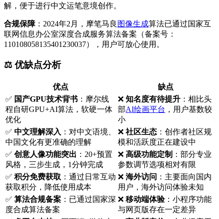
解，便于进行中文运笔意境创作。
合规保障
：2024年2月，摩笔马良
图像生成
算法已通过国家互
联网信息办公室深度合成服务算法备案（备案号：
110108058135401230037），用户可放心使用。
⚖️ 优缺点分析
优点
缺点
✅
国产GPU技术背书
：摩尔线
❌
知名度有待提升
：相比头
程自研GPU+AI算法，软硬一体
部
AI绘画平台
，用户基数较
优化
小
✅
中文理解深入
：对中文语境、
❌
社区生态
：创作者社区规
中国文化有更准确的理解
模和活跃度正在建设中
✅
创意人像功能突出
：20+预置
❌
高级功能定制
：部分专业
风格，三步生成，1分钟完成
参数调节选项相对有限
✅
积分免费获取
：通过日常互动
❌
海外访问
：主要面向国内
获取积分，降低使用成本
用户，海外访问体验未知
✅
算法合规备案
：已通过国家深
❌
移动端体验
：小程序功能
度合成算法备案
与网页版存在一定差异