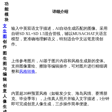
功
能
详细介绍
模
块
文
输入中英双语文字描述，AI自动生成匹配的图像。采用
生
自研SD XL+SD 1.5混合管线，辅以MUSACHAT大语言
图
模型，更准确地理解语义，特别适合中文运笔意境创
创
作。
作
图
生
上传参考图片，AI基于图片内容和风格生成新的变体。
图
支持图像重绘、擦除等编辑操作，可对图片进行精细调
与
整和
风格转换
。
编
辑
创
意
内置超20种预置风格（如银发少女、海岛风情、赛博朋
人
克、毕业季等），上传真人照片并输入文字描述，1分钟
像
即可完成创意人像生成，三步操作简单便捷。
生
成