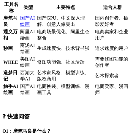
工具名
类型
主要特点
适合人群
称
摩笔马
国产AI
国产GPU、中文深入理
国内创作者、摄
良
绘画
解、创意人像突出
影爱好者
通义万
阿里AI
电商场景优化、阿里生态
电商卖家和企业
相
绘画
整合
用户
商汤AI
秒画
生成速度快、技术背书强
追求速度的用户
绘画
美图AI
需要修图功能的
修图功能强、社区活跃
WHEE
绘画
创作者
造梦日
西湖大
艺术家风格、模型训练、
艺术探索者
记
学AI
版权商用
触手AI
国产AI
电商换装、模型训练、漫
电商卖家、漫画
绘画
绘画
画工具
师
❓ 快速问答
Q1：摩笔马良是什么？