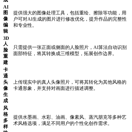
AI
图
提供强大的图像处理工具，包括重绘、擦除等功能，用
像
户可对AI生成的图片进行修改优化，提升作品的完整性
编
和专业性。
辑
3D
人
只需提供一张正面或侧面的人脸照片，AI算法自动识别
脸
面部特征，将其转换成三维模型，拓展创作边界。
重
建
卡
通
头
上传现实中的真人头像照片，可将其转化为其他风格的
像
卡通形象，并支持对画面进行描述调整。
生
成
风
格
提供水墨画、水彩、油画、像素风、蒸汽朋克等多种艺
多
术风格选项，满足不同用户的个性化创作需求。
样