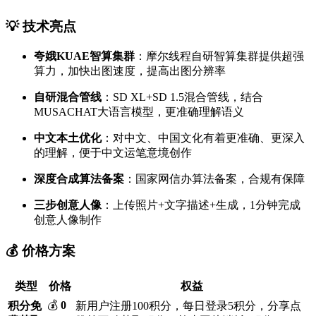
💡 技术亮点
夸娥KUAE智算集群
：摩尔线程自研智算集群提供超强
算力，加快出图速度，提高出图分辨率
自研混合管线
：SD XL+SD 1.5混合管线，结合
MUSACHAT大语言模型，更准确理解语义
中文本土优化
：对中文、中国文化有着更准确、更深入
的理解，便于中文运笔意境创作
深度合成算法备案
：国家网信办算法备案，合规有保障
三步创意人像
：上传照片+文字描述+生成，1分钟完成
创意人像制作
💰 价格方案
类型
价格
权益
💰
0
积分免
新用户注册100积分，每日登录5积分，分享点