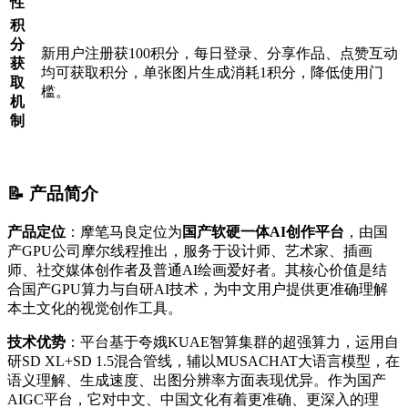
性
积
分
新用户注册获100积分，每日登录、分享作品、点赞互动
获
均可获取积分，单张图片生成消耗1积分，降低使用门
取
槛。
机
制
📝 产品简介
产品定位
：摩笔马良定位为
国产软硬一体AI创作平台
，由国
产GPU公司摩尔线程推出，服务于设计师、艺术家、插画
师、社交媒体创作者及普通AI绘画爱好者。其核心价值是结
合国产GPU算力与自研AI技术，为中文用户提供更准确理解
本土文化的视觉创作工具。
技术优势
：平台基于夸娥KUAE智算集群的超强算力，运用自
研SD XL+SD 1.5混合管线，辅以MUSACHAT大语言模型，在
语义理解、生成速度、出图分辨率方面表现优异。作为国产
AIGC平台，它对中文、中国文化有着更准确、更深入的理