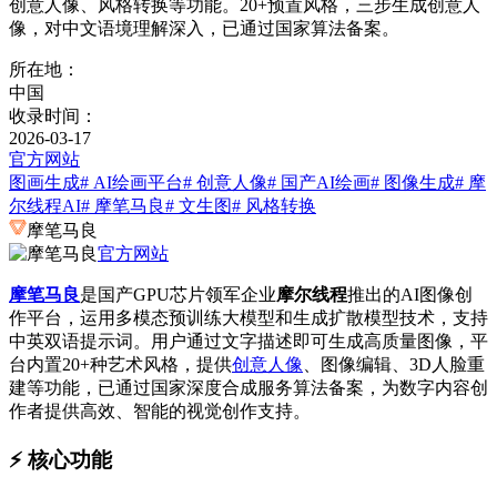
创意人像、风格转换等功能。20+预置风格，三步生成创意人
像，对中文语境理解深入，已通过国家算法备案。
所在地：
中国
收录时间：
2026-03-17
官方网站
图画生成
# AI绘画平台
# 创意人像
# 国产AI绘画
# 图像生成
# 摩
尔线程AI
# 摩笔马良
# 文生图
# 风格转换
摩笔马良
官方网站
摩笔马良
是国产GPU芯片领军企业
摩尔线程
推出的AI图像创
作平台，运用多模态预训练大模型和生成扩散模型技术，支持
中英双语提示词。用户通过文字描述即可生成高质量图像，平
台内置20+种艺术风格，提供
创意人像
、图像编辑、3D人脸重
建等功能，已通过国家深度合成服务算法备案，为数字内容创
作者提供高效、智能的视觉创作支持。
⚡️ 核心功能