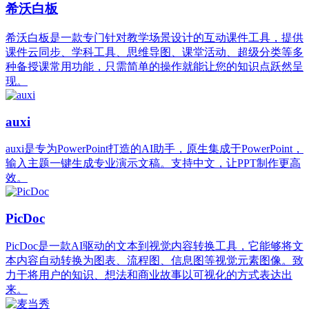
希沃白板
希沃白板是一款专门针对教学场景设计的互动课件工具，提供
课件云同步、学科工具、思维导图、课堂活动、超级分类等多
种备授课常用功能，只需简单的操作就能让您的知识点跃然呈
现。
auxi
auxi是专为PowerPoint打造的AI助手，原生集成于PowerPoint，
输入主题一键生成专业演示文稿。支持中文，让PPT制作更高
效。
PicDoc
PicDoc是一款AI驱动的文本到视觉内容转换工具，它能够将文
本内容自动转换为图表、流程图、信息图等视觉元素图像。致
力于将用户的知识、想法和商业故事以可视化的方式表达出
来。