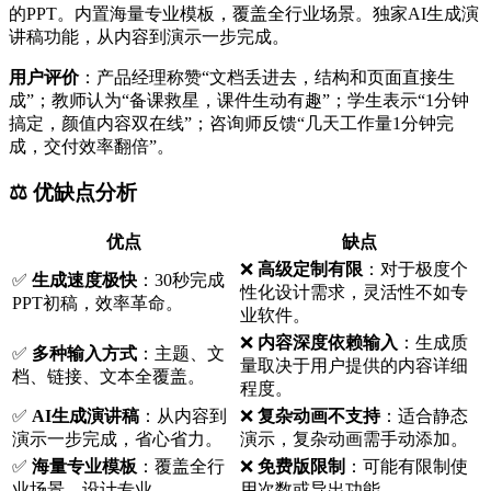
的PPT。内置海量专业模板，覆盖全行业场景。独家AI生成演
讲稿功能，从内容到演示一步完成。
用户评价
：产品经理称赞“文档丢进去，结构和页面直接生
成”；教师认为“备课救星，课件生动有趣”；学生表示“1分钟
搞定，颜值内容双在线”；咨询师反馈“几天工作量1分钟完
成，交付效率翻倍”。
⚖️ 优缺点分析
优点
缺点
❌
高级定制有限
：对于极度个
✅
生成速度极快
：30秒完成
性化设计需求，灵活性不如专
PPT初稿，效率革命。
业软件。
❌
内容深度依赖输入
：生成质
✅
多种输入方式
：主题、文
量取决于用户提供的内容详细
档、链接、文本全覆盖。
程度。
✅
AI生成演讲稿
：从内容到
❌
复杂动画不支持
：适合静态
演示一步完成，省心省力。
演示，复杂动画需手动添加。
✅
海量专业模板
：覆盖全行
❌
免费版限制
：可能有限制使
业场景，设计专业。
用次数或导出功能。