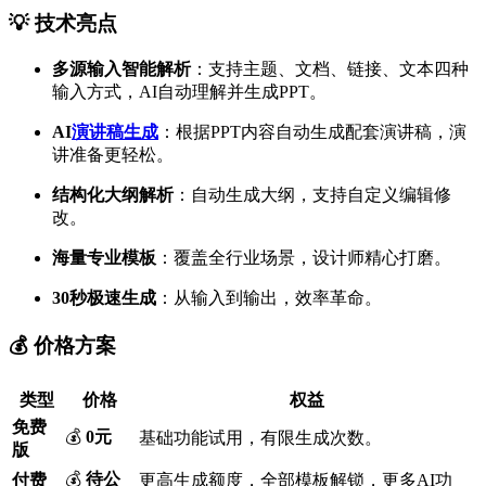
💡 技术亮点
多源输入智能解析
：支持主题、文档、链接、文本四种
输入方式，AI自动理解并生成PPT。
AI
演讲稿生成
：根据PPT内容自动生成配套演讲稿，演
讲准备更轻松。
结构化大纲解析
：自动生成大纲，支持自定义编辑修
改。
海量专业模板
：覆盖全行业场景，设计师精心打磨。
30秒极速生成
：从输入到输出，效率革命。
💰 价格方案
类型
价格
权益
免费
💰
0元
基础功能试用，有限生成次数。
版
💰
待公
付费
更高生成额度，全部模板解锁，更多AI功