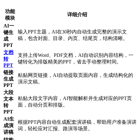
功能
详细介绍
模块
AI一
输入PPT主题，AI在30秒内自动生成完整的演示文
键生
稿，包含封面、目录、内页、结尾页，结构清晰。
成
PPT
文档
支持上传Word、PDF文档，AI自动识别内容结构，一
转
键转化为排版精美的PPT，省去手动整理时间。
PPT
链接
粘贴网页链接，AI自动提取页面内容，生成结构化的
生成
演示文稿。
PPT
大段
粘贴大段文字内容，AI智能解析并生成对应的PPT页
文本
面，自动分页和排版。
转
PPT
AI生
根据PPT内容自动生成配套演讲稿，帮助用户准备演讲
成演
词，轻松应对汇报、路演等场景。
讲稿
结构