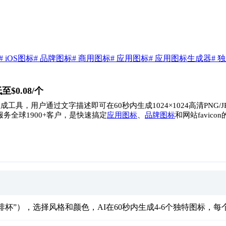
# iOS图标
# 品牌图标
# 商用图标
# 应用图标
# 应用图标生成器
# 
至$0.08/个
具，用户通过文字描述即可在60秒内生成1024×1024高清PNG
务全球1900+客户，是快速搞定
应用图标
、
品牌图标
和网站favic
啡杯”），选择风格和颜色，AI在60秒内生成4-6个独特图标，