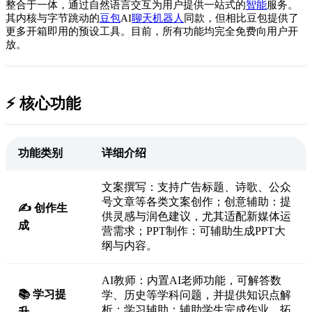
整合于一体，通过自然语言交互为用户提供一站式的
智能
服务。
其内核与字节跳动的
豆包
AI
聊天
机器人
同款，但相比豆包提供了
更多开箱即用的预设工具。目前，所有功能均完全免费向用户开
放。
⚡️ 核心功能
功能类别
详细介绍
文案撰写：支持广告标题、诗歌、公众
号文章等各类文案创作；创意辅助：提
✍️ 创作生
供灵感与润色建议，尤其适配新媒体运
成
营需求；PPT制作：可辅助生成PPT大
纲与内容。
AI教师：内置AI老师功能，可解答数
📚 学习提
学、历史等学科问题，并提供知识点解
析；学习辅助：辅助学生完成作业，拓
升