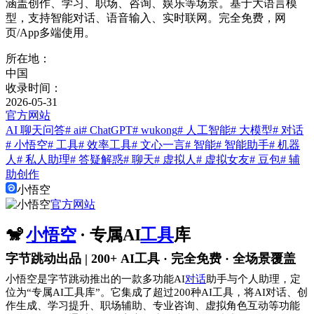
涵盖创作、学习、职场、咨询、娱乐等场景。基于大语言模
型，支持智能对话、语音输入、实时联网。完全免费，网
页/App多端使用。
所在地：
中国
收录时间：
2026-05-31
官方网站
AI 聊天问答
# ai
# ChatGPT
# wukong
# 人工智能
# 大模型
# 对话
# 小悟空
# 工具
# 效率工具
# 文心一言
# 智能
# 智能助手
# 机器
人
# 私人助理
# 答疑解惑
# 聊天
# 虚拟人
# 虚拟女友
# 豆包
# 辅
助创作
小悟空
官方网站
🐒
小悟空
· 专属AI
工具
库
字节跳动出品 | 200+ AI工具 · 完全免费 · 全场景覆盖
小悟空是字节跳动推出的一款多功能AI
对话
助手与个人助理，定
位为“专属AI工具库”。它集成了超过200种AI工具，将AI对话、创
作生成、学习提升、职场辅助、专业咨询、虚拟角色互动等功能