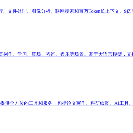
编程、文件处理、图像分析、联网搜索和百万Token长上下文。9亿周
，涵盖创作、学习、职场、咨询、娱乐等场景。基于大语言模型，支
研人员提供全方位的工具和服务，包括论文写作、科研绘图、AI工