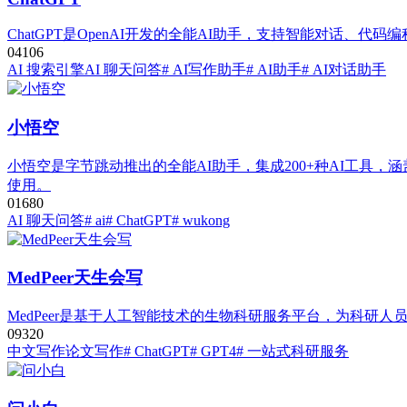
ChatGPT是OpenAI开发的全能AI助手，支持智能对话、代码
0
410
6
AI 搜索引擎
AI 聊天问答
# AI写作助手
# AI助手
# AI对话助手
小悟空
小悟空是字节跳动推出的全能AI助手，集成200+种AI工具
使用。
0
168
0
AI 聊天问答
# ai
# ChatGPT
# wukong
MedPeer天生会写
MedPeer是基于人工智能技术的生物科研服务平台，为科
0
932
0
中文写作
论文写作
# ChatGPT
# GPT4
# 一站式科研服务