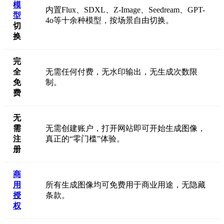
模
内置Flux、SDXL、Z-Image、Seedream、GPT-
型
4o等十余种模型，按场景自由切换。
切
换
完
全
无需任何付费，无水印输出，无生成次数限
免
制。
费
无
需
无需创建账户，打开网站即可开始生成图像，
注
真正的“零门槛”体验。
册
商
用
所有生成图像均可免费用于商业用途，无隐藏
授
条款。
权