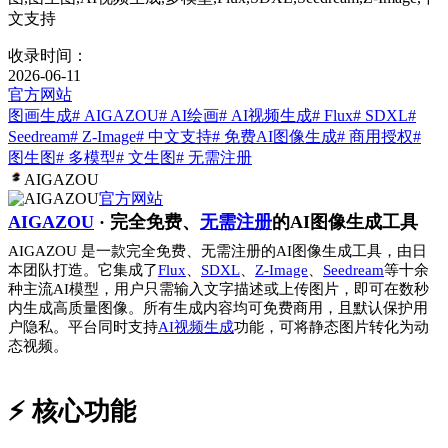
文支持
收录时间：
2026-06-11
官方网站
图画生成
# AIGAZOU
# AI绘画
# AI视频生成
# Flux
# SDXL
#
Seedream
# Z-Image
# 中文支持
# 免费AI图像生成
# 商用授权
#
图生图
# 多模型
# 文生图
# 无需注册
AIGAZOU
官方网站
AIGAZOU
· 完全免费、
无需注册
的AI图像生成工具
AIGAZOU 是一款完全免费、无需注册的AI图像生成工具，由日
本团队打造。它集成了
Flux
、
SDXL
、
Z-Image
、
Seedream
等十余
种主流AI模型，用户只需输入文字描述或上传图片，即可在数秒
内生成高质量图像。所有生成内容均可免费商用，且默认保护用
户隐私。平台同时支持
AI视频生成
功能，可将静态图片转化为动
态视频。
⚡️ 核心功能