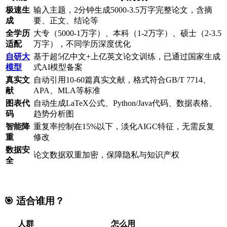
极速生
输入主题，2分钟生成5000-3.5万字完整论文，含摘
成
要、正文、结论等
全学历
大专（5000-1万字）、本科（1-2万字）、硕士（2-3.5
适配
万字），不同学历深度优化
自研大
基于超5亿中文+上亿英文论文训练，已通过国家生成
模型
式AI模型备案
真实文
自动引用10-60篇真实文献，格式符合GB/T 7714、
献
APA、MLA等标准
图表代
自动生成LaTeX公式、Python/Java代码、数据表格、
码
趋势分析图
智能降
重复率控制在15%以下，淡化AIGC特征，无需反复
重
修改
数据安
论文数据双重加密，保障隐私与知识产权
全
🎯 适合谁用？
人群
怎么用