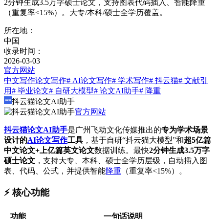
2分钟生成3.5万字硕士论文，支持图表代码插入、智能降重
（重复率<15%）。大专/本科/硕士全学历覆盖。
所在地：
中国
收录时间：
2026-03-03
官方网站
中文写作
论文写作
# AI论文写作
# 学术写作
# 抖云猫
# 文献引
用
# 毕业论文
# 自研大模型
# 论文AI助手
# 降重
抖云猫论文AI助手
官方网站
抖云猫
论文AI助手
是广州飞动文化传媒推出的
专为学术场景
设计的
AI论文写作
工具
，基于自研“抖云猫大模型”和
超5亿篇
中文论文+上亿篇英文论文
数据训练。最快
2分钟生成3.5万字
硕士论文
，支持大专、本科、硕士全学历层级，自动插入图
表、代码、公式，并提供智能
降重
（重复率<15%）。
⚡️ 核心功能
功能
一句话说明