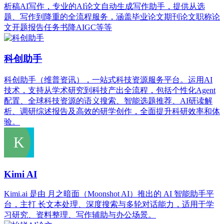
析稿AI写作，专业的AI论文自动生成写作助手，提供从选
题、写作到降重的全流程服务，涵盖毕业论文期刊论文职称论
文开题报告任务书降AIGC等等
科创助手
科创助手（维普资讯），一站式科技资源服务平台。运用AI
技术，支持从学术研究到科技产出全流程，包括个性化Agent
配置、全球科技资源的语义搜索、智能选题推荐、AI研读解
析、调研综述报告及高效的研学创作，全面提升科研效率和体
验。
Kimi AI
Kimi.ai 是由 月之暗面（Moonshot AI）推出的 AI 智能助手平
台，主打 长文本处理、深度搜索与多轮对话能力，适用于学
习研究、资料整理、写作辅助与办公场景。