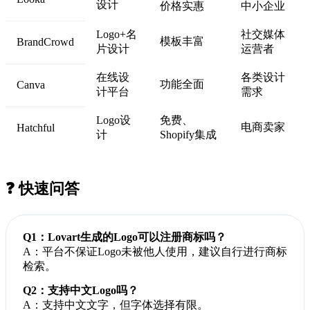
设计
价格实惠
中小企业
Logo+名
社交媒体
模板丰富
BrandCrowd
片设计
运营者
在线设
各类设计
功能全面
Canva
计平台
需求
Logo设
免费、
电商卖家
Hatchful
计
Shopify集成
❓ 快速问答
Q1：Lovart生成的Logo可以注册商标吗？
A：平台不保证Logo未被他人使用，建议自行进行商标
检索。
Q2：支持中文Logo吗？
A：支持中文文字，但字体选择有限。