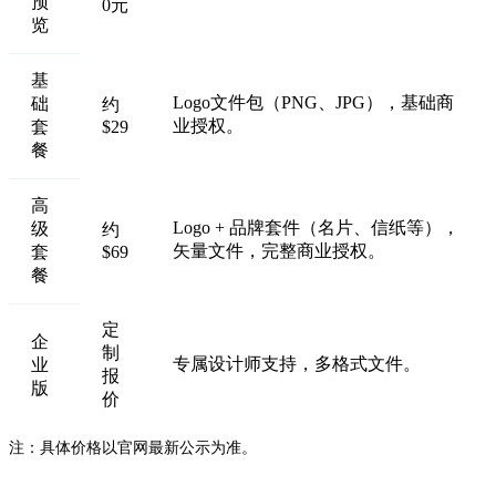
预
0元
览
基
Logo文件包（PNG、JPG），基础商
础
约
业授权。
套
$29
餐
高
Logo + 品牌套件（名片、信纸等），
级
约
矢量文件，完整商业授权。
套
$69
餐
定
企
制
专属设计师支持，多格式文件。
业
报
版
价
注：具体价格以官网最新公示为准。