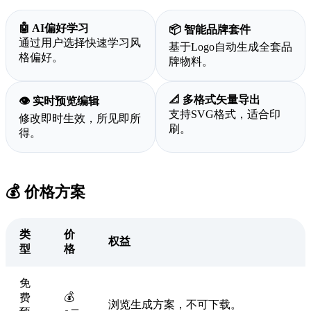
🤖 AI偏好学习
📦 智能品牌套件
通过用户选择快速学习风
基于Logo自动生成全套品
格偏好。
牌物料。
📐 多格式矢量导出
👁️ 实时预览编辑
支持SVG格式，适合印
修改即时生效，所见即所
刷。
得。
💰 价格方案
类
价
权益
型
格
免
💰
费
浏览生成方案，不可下载。