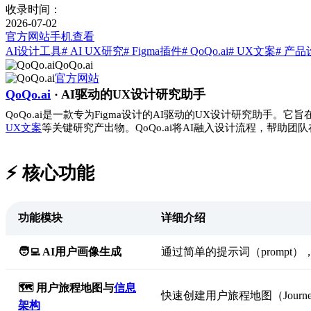
收录时间：
2026-07-02
官方网站
手机查看
AI设计工具
# AI UX研究
# Figma插件
# QoQo.ai
# UX文案
# 产品
QoQo.ai
官方网站
QoQo.ai
· AI驱动的UX设计研究助手
QoQo.ai是一款专为Figma设计的AI驱动的UX设计研究助手。它旨
UX文案
等关键研究产出物。QoQo.ai将AI融入设计流程，帮
⚡️ 核心功能
功能模块
详细介绍
🧑‍💻 AI用户画像生成
通过简单的提示词（prompt
🗺️ 用户旅程地图与
信息
快速创建用户旅程地图（Journey
架构